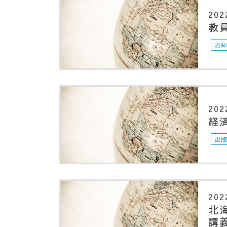
202
教
お
202
経
出
202
北
講