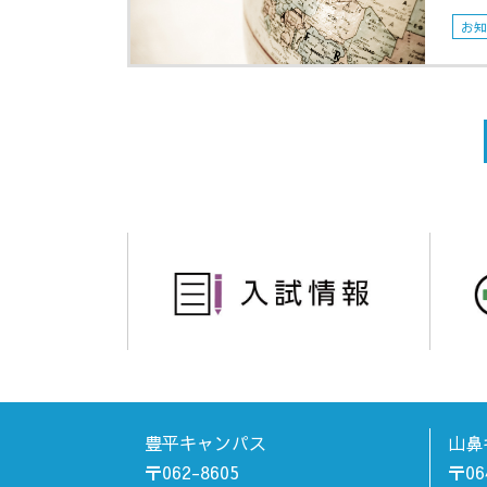
お
豊平キャンパス
山鼻
〒062-8605
〒06