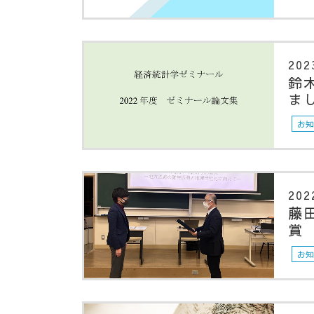
202
鈴
ま
お
202
藤
賞
お