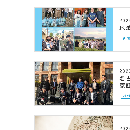
202
地
出
202
名
家
お
202