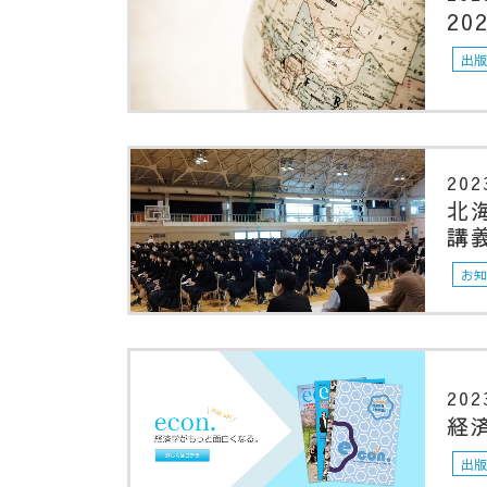
2
出
202
北
講
お
202
経済
出