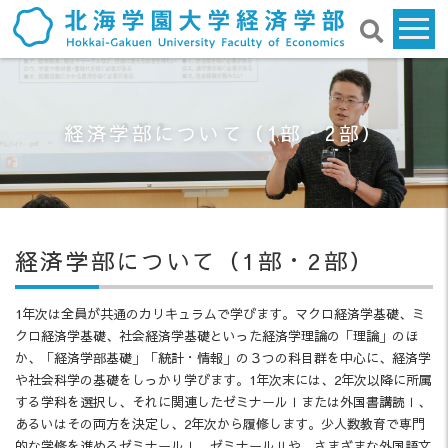
経済学部について（1部・2部）
経済学部について（1部・2部）
1年次は全員が共通のカリキュラムで学びます。マクロ経済学基礎、ミ
クロ経済学基礎、社会経済学基礎といった経済学理論の「理論」のほ
か、「経済学部基礎」「統計・情報」の３つの科目群を中心に、経済学
や社会科学の基礎をしっかり学びます。1年次末には、2年次以降に所属
する学科を選択し、それに関連したゼミナールⅠまたは外国書講読Ⅰ、
あるいはその両方を決定し、2年次から履修します。少人数教育で専門
的な学修を進めるゼミナールⅠ、ゼミナールⅡや、さまざまな外国語文