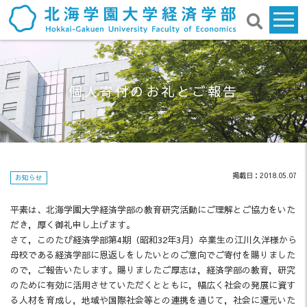
個人寄付のお礼とご報告
掲載日：2018.05.07
お知らせ
平素は、北海学園大学経済学部の教育研究活動にご理解とご協力をいた
だき，厚く御礼申し上げます。
さて，このたび経済学部第4期（昭和32年3月）卒業生の江川久洋様から
母校である経済学部に恩返しをしたいとのご意向でご寄付を賜りました
ので，ご報告いたします。賜りましたご厚志は，経済学部の教育，研究
のために有効に活用させていただくとともに，幅広く社会の発展に資す
る人材を育成し，地域や国際社会等との連携を通じて，社会に還元いた