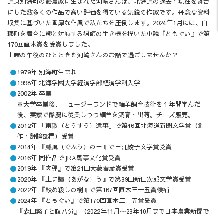
道東別海町の酪農家に生まれた河﨑さんは、北海道の過去・現在を舞台
にした数多くの作品で高い評価を得ている気鋭の作家です。丹念な資料
収集に基づいた重厚な作風で私たちを圧倒します。2024年1月には、白
糠町を舞台に熊と対峙する猟師の生き様を描いた小説『ともぐい』で第
170回直木賞を受賞しました。
土曜の午後のひとときを河﨑さんのお話で過ごしませんか？
1979年 別海町生まれ
1998年 北海学園大学経済学部経済学科入学
2002年 卒業
※大学卒業後、ニュージーランドで緬羊飼育技術を１年間学んだ
後、実家で酪農に従業しつつ緬羊を飼育・出荷。チーズ販売。
2012年 「東陬（とうすう）遺事」で第46回北海道新聞文学賞（創
作・評論部門）受賞
2014年 『颶風（ぐふう）の王』で三浦綾子文学賞受賞
2016年 同作品でJRA馬事文化賞受賞
2019年 『肉弾』で第21回大藪春彦賞受賞
2020年 『土に贖（あがな）う』で第39回新田次郎文学賞受賞
2022年 『絞め殺しの樹』で第167回直木三十五賞候補
2024年 『ともぐい』で第170回直木三十五賞受賞
『森田繁子と腹八分』（2022年11月〜23年10月まで日本農業新聞で