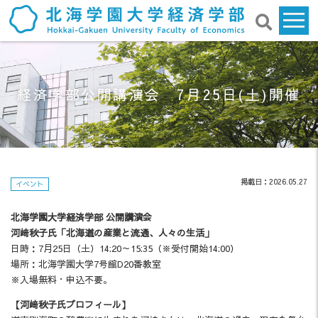
経済学部公開講演会 7月25日(土)開催
掲載日：2026.05.27
イベント
北海学園大学経済学部 公開講演会
河﨑秋子氏「北海道の産業と流通、人々の生活」
日時：7月25日（土）14:20～15:35（※受付開始14:00）
場所：北海学園大学7号館D20番教室
※入場無料・申込不要。
【河﨑秋子氏プロフィール】