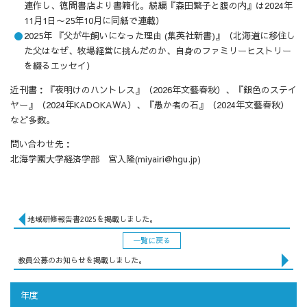
連作し、徳間書店より書籍化。続編『森田繁子と腹の内』は2024年
11月1日〜25年10月に同紙で連載）
2025年 『父が牛飼いになった理由 (集英社新書)』（北海道に移住し
た父はなぜ、牧場経営に挑んだのか、自身のファミリーヒストリー
を綴るエッセイ）
近刊書：『夜明けのハントレス』（2026年文藝春秋）、『銀色のステイ
ヤー』（2024年KADOKAWA）、『愚か者の石』（2024年文藝春秋）
など多数。
問い合わせ先：
北海学園大学経済学部 宮入隆(miyairi@hgu.jp)
地域研修報告書2025を掲載しました。
一覧に戻る
教員公募のお知らせを掲載しました。
年度