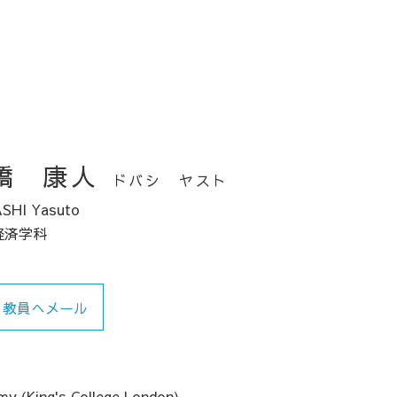
橋 康人
ドバシ ヤスト
SHI Yasuto
経済学科
教員へメール
omy (King's College London)