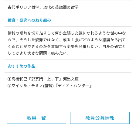
古代ギリシア哲学、現代の英語圏の哲学
教育・研究への
取り組み
情報の断片を切り貼りして何か主張した気になれるような世の中な
ので、そうした姿勢ではなく、或る主張がどのような議論から出て
くることができるのかを意識する姿勢を涵養したい。自身の研究と
してはより大きな問題に挑みたい。
おすすめの作品
①高橋和巳『邪宗門 上、下』河出文庫
②マイケル・チミノ(監督)『ディア・ハンター』
教員一覧
教員公募情報