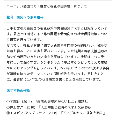
ヨーロッパ諸国での「就労と福祉の関係性」について
教育・研究への
取り組み
日本を含む先進諸国の福祉政策や労働政策に関する研究をしていま
す。最近では所得の不平等の問題や若者向けの社会保障政策につい
て研究を行っています。
ゼミでは、福祉や労働に関する新書や専門書の輪読を行い、確かな
知識を得ることに重点を置いています。また前期は若者支援施設の
訪問や市役所の方との交流会を実施しています。後期は一つのテー
マについて深く学び、シンポジウムに参加するなどしたうえで市役
所にてヒアリングを行っています。なお私のゼミでは2年次より各自
が興味を持ったテーマについて個別報告も行います。それをもと
に、最終的には4年次でゼミ論文を書くことを推奨しています。
おすすめの作品
①阿部彩（2011）『弱者の居場所がない社会』講談社
②井上智洋（2016）『人工知能と経済の未来』文芸春秋
③エスピン-アンデルセン（2008）『アンデルセン、福祉を語る』