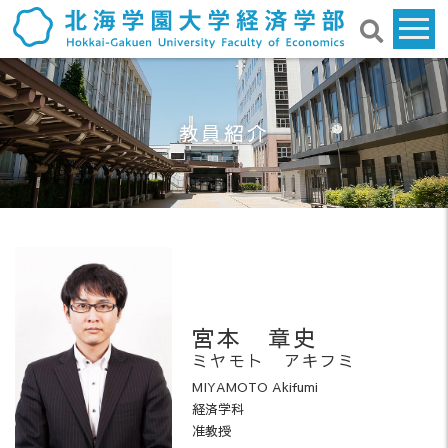
教員紹介
宮本 章史
ミヤモト アキフミ
MIYAMOTO Akifumi
経済学科
准教授